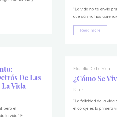
“La vida no te envía pru
que aún no has aprendid
"¿Estás
Read more
Navega
Por
La
Bifurcac
Del
nto:
Filosofía De La Vida
Camino
etrás De Las
¿Cómo Se Viv
La
 La Vida
Filosofía
Kim
Detrás
“La felicidad de la vid
Del
, pero el
el coraje es la primera
Fin
da la vida” El