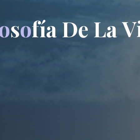
o
s
o
f
í
a
D
e
L
a
V