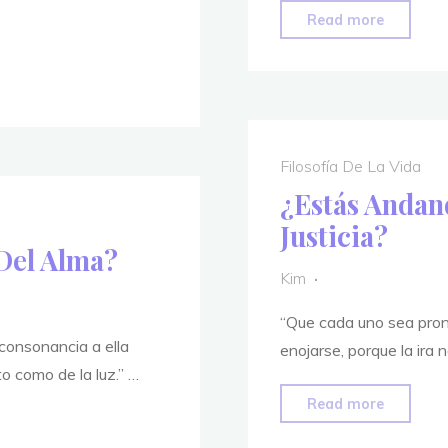
De
"¿Cómo
Read more
Una
Se
Relación
Vive
Una
Vida
Virtuosa
Filosofía De La Vida
¿Estás Andan
Justicia?
Del Alma?
Kim
“Que cada uno sea pront
consonancia a ella
enojarse, porque la ira
o como de la luz.” …
"¿Estás
Read more
Andand