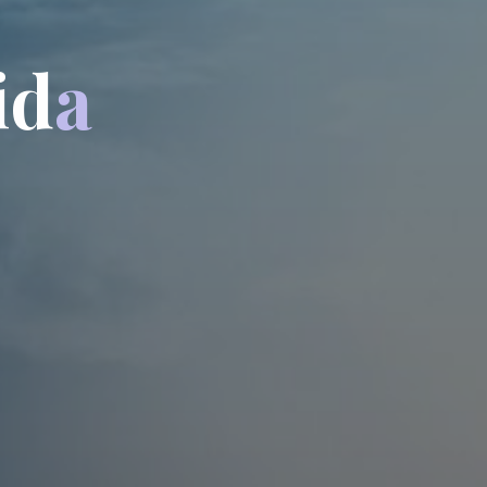
i
d
a