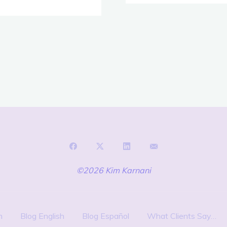
Por
El
Camino
De
La
Justicia?
©2026 Kim Karnani
m
Blog English
Blog Español
What Clients Say…