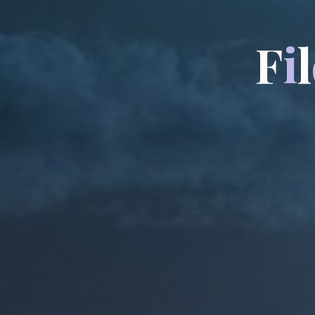
F
i
l