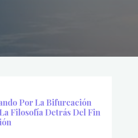
ando Por La Bifurcación
a Filosofía Detrás Del Fin
ión