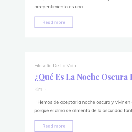
arrepentimiento es una …
"El
Read more
Poder
Del
Arrepentimiento:
Comprender
La
Filosofía De La Vida
Filosofía
¿Qué Es La Noche Oscura 
Detrás
De
Kim
Las
“Hemos de aceptar la noche oscura y vivir en 
Decisiones
porque el alma se alimenta de la oscuridad tant
No
Tomadas
"¿Qué
Read more
En