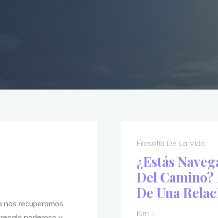
Filosofía De La Vida
¿Estás Naveg
Del Camino? L
De Una Relac
a nos recuperamos
Kim
 regalo poderoso y