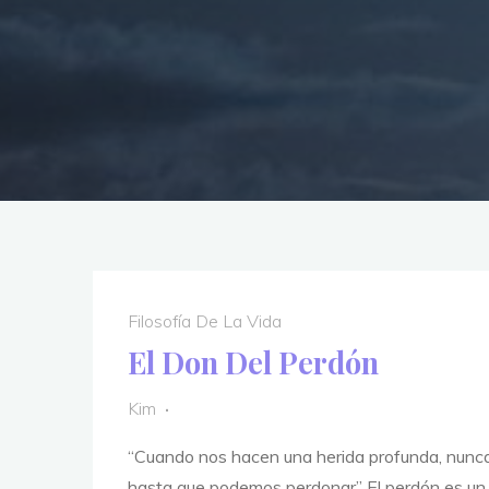
Filosofía De La Vida
El Don Del Perdón
Kim
“Cuando nos hacen una herida profunda, nunc
hasta que podemos perdonar” El perdón es un