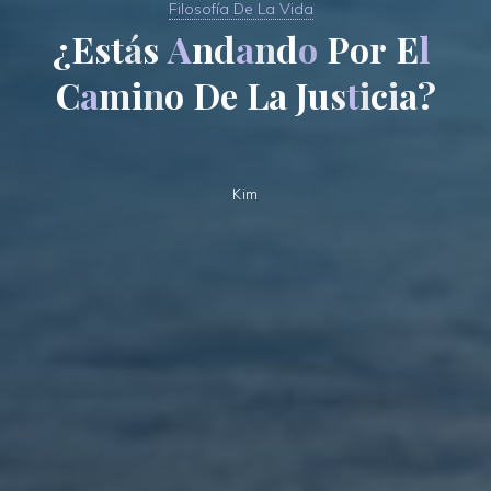
Filosofía De La Vida
¿
E
s
t
á
s
A
n
d
a
n
d
o
P
o
r
E
l
C
a
m
i
n
o
D
e
L
a
J
u
s
t
i
c
i
a
?
Kim