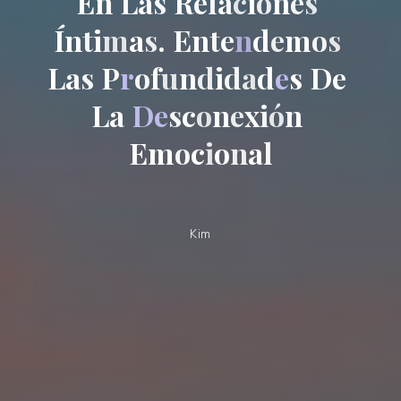
E
n
L
a
s
R
e
l
a
c
i
o
n
e
s
Í
n
t
i
m
a
s
.
E
n
t
e
n
d
e
m
o
s
L
a
s
P
r
o
f
u
n
d
i
d
a
d
e
s
D
e
L
a
D
e
s
c
o
n
e
x
i
ó
n
E
m
o
c
i
o
n
a
l
Kim